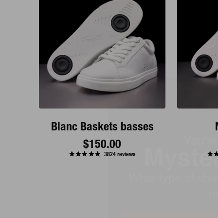
You'v
Myste
Blanc Baskets basses
What type of
Prix
$150.00
3824
reviews
looki
de
base
M