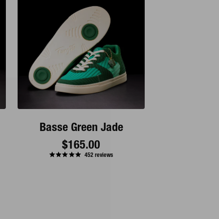
Basse Green Jade
Prix
$165.00
452
reviews
de
base