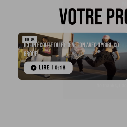
Wo
Votre pr
Ki
TIKTOK
Ici on écoute du reggaeton avec ILYGirl.Co
All 
Group
No thanks, I do
LIRE | 0:18