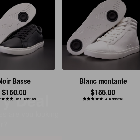
e Got A
ry Deal
Noir Basse
Blanc montante
 shoes are you
Prix
$150.00
Prix
$155.00
1671
reviews
416
reviews
ng for?
de
de
base
base
en