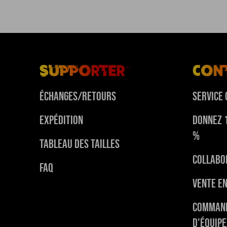
Supporter
Con
Échanges/Retours
Service 
Expédition
Donnez 
%
Tableau des tailles
Collabo
FAQ
Vente e
Comman
d'équip