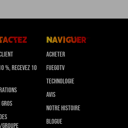
tactez
Naviguer
client
Acheter
10 %, Recevez 10
FuegoTv
Technologie
rations
Avis
n gros
Notre histoire
des
Blogue
e/groupe