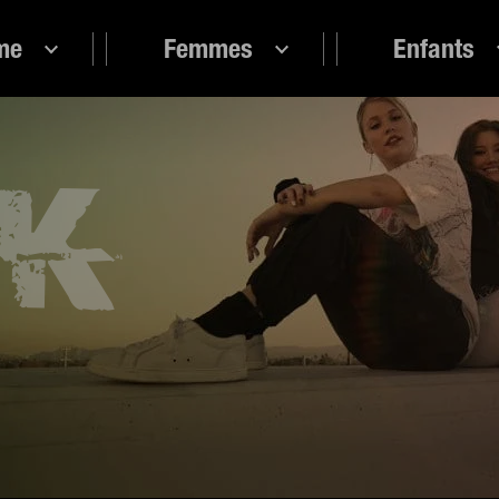
me
Femmes
Enfants
ok