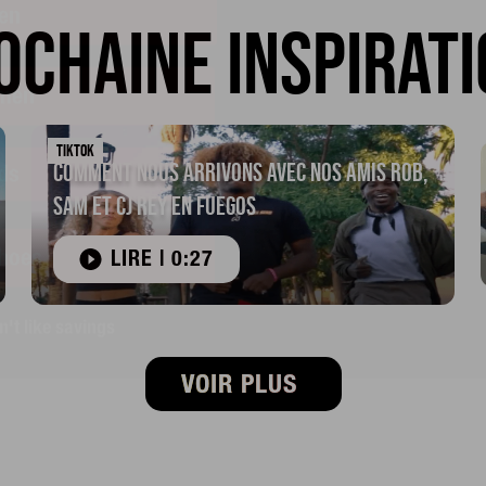
men
ochaine inspirati
ds
TIKTOK
Comment nous arrivons avec nos amis Rob,
Shoes
Sam et CJ Rey en Fuegos
n't like savings
LIRE | 0:27
VOIR PLUS