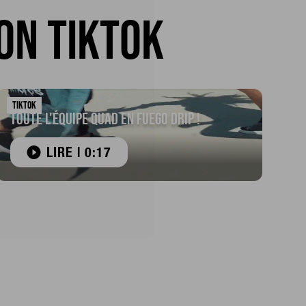
on TikTok
TIKTOK
Toute l'équipe Quad en Fuego Drip !
LIRE | 0:17