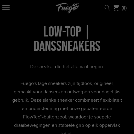
0
NAAR
NHOUD
(0)
items
Low-Top |
Danssneakers
De sneaker die het allemaal begon.
Fuego's lage sneakers zijn tijdloos, origineel,
gemaakt voor dansers en ontworpen voor dagelijks
gebruik. Deze slanke sneaker combineert flexibiliteit
en ondersteuning met onze gepatenteerde
FlowTec™-buitenzool, waardoor je soepele
draaibewegingen en stabiele grip op elk oppervlak
krijgt.