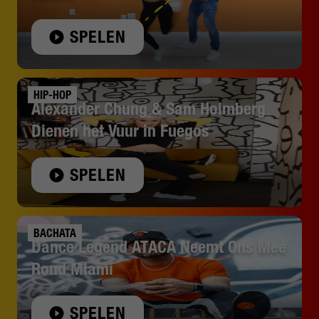
SPELEN
HIP-HOP
Alexander Chung & Sam Holmberg
Dienen het Vuur in Fuegos
SPELEN
BACHATA
Dance Legend ATACA Neemt Ons Mee
Rond Miami
SPELEN