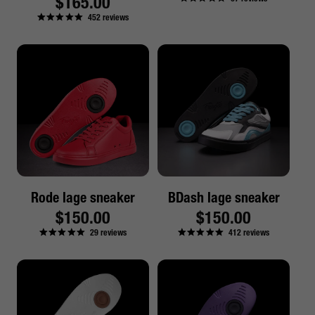
Reguliere
$165.00
prijs
452
reviews
prijs
Rode lage sneaker
BDash lage sneaker
Reguliere
$150.00
Reguliere
$150.00
29
reviews
412
reviews
prijs
prijs