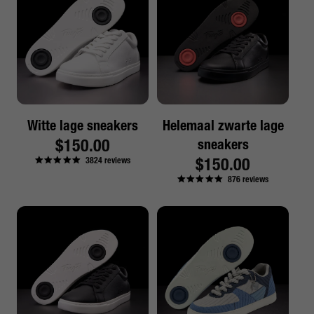
Witte lage sneakers
Helemaal zwarte lage
Reguliere
$150.00
sneakers
Reguliere
$150.00
3824
reviews
prijs
876
reviews
prijs