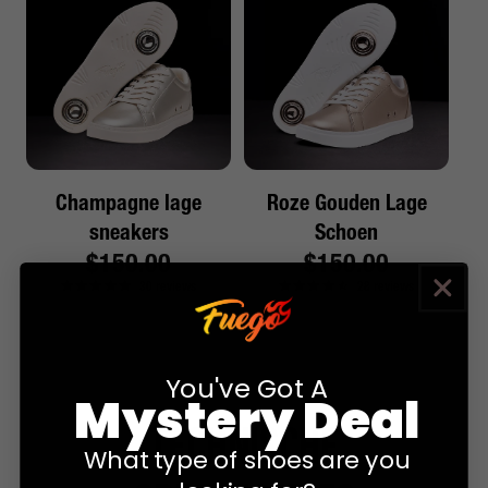
Champagne lage
Roze Gouden Lage
sneakers
Schoen
Reguliere
$150.00
Reguliere
$150.00
30
reviews
28
reviews
prijs
prijs
You've Got A
Mystery Deal
technische
What type of shoes are you