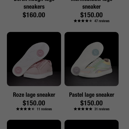
sneakers
sneaker
Reguliere
$160.00
Reguliere
$150.00
47
reviews
prijs
prijs
Roze lage sneaker
Pastel lage sneaker
Reguliere
$150.00
Reguliere
$150.00
11
reviews
31
reviews
prijs
prijs