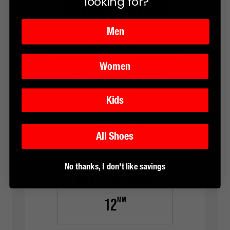
specificaties
looking for?
Men
Activity
Women
Dans
Streetwear
Weight
Kids
OZ
G
8.4
238
All Shoes
No thanks, I don't like savings
Heel-toe drop
MM
12