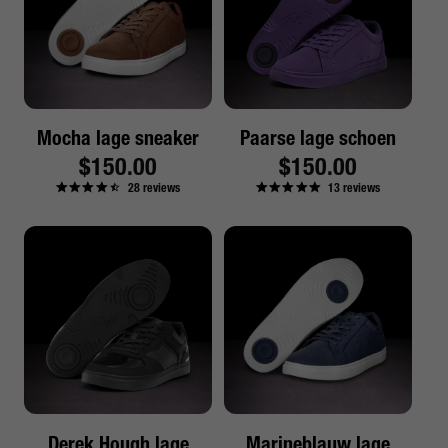
Mocha lage sneaker
Paarse lage schoen
Reguliere
$150.00
Reguliere
$150.00
28
reviews
13
reviews
prijs
prijs
Derek Hough lage
Marineblauw lage