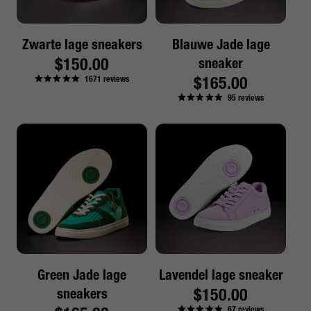
Zwarte lage sneakers
Blauwe Jade lage
Reguliere
$150.00
sneaker
Reguliere
$165.00
1671
reviews
prijs
95
reviews
prijs
Green Jade lage
Lavendel lage sneaker
Reguliere
$150.00
sneakers
67
reviews