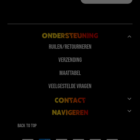
Ondersteuning
Ruilen/Retourneren
Verzending
Maattabel
Veelgestelde vragen
Contact
Navigeren
Klantenservice
Winkel
Geef 10%, Krijg 10%
Back to top
FuegoTv
Betaalmethoden
Samenwerkingen