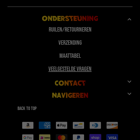
Ondersteuning
Ruilen/Retourneren
Verzending
Maattabel
Veelgestelde vragen
Contact
Navigeren
Klantenservice
Winkel
Geef 10%, Krijg 10%
Back to top
FuegoTv
Betaalmethoden
Samenwerkingen
Technologie
Groothandel