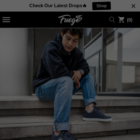
NAAR
Check Our Latest Drops🔥
Shop
NHOUD
0
(0)
items