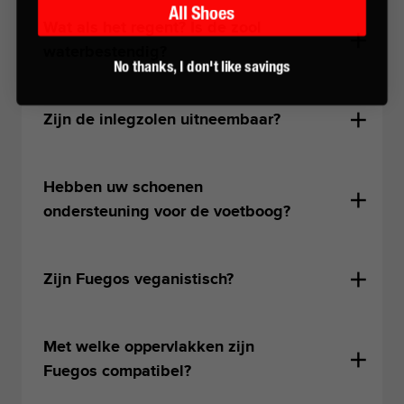
All Shoes
Wat als het regent? Is de zool
waterbestendig?
No thanks, I don't like savings
Zijn de inlegzolen uitneembaar?
Hebben uw schoenen
ondersteuning voor de voetboog?
Zijn Fuegos veganistisch?
Met welke oppervlakken zijn
Fuegos compatibel?