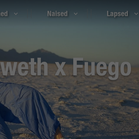
ed
Naised
Lapsed
weth x Fuego