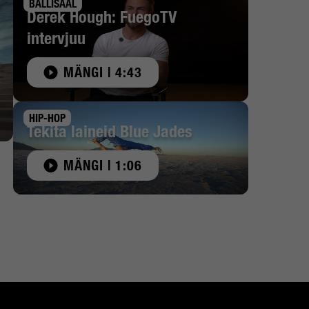
BALLISAAL
Derek Hough: FuegoTV
intervjuu
MÄNGI | 4:43
HIP-HOP
Tekita laineid Blue Jades
MÄNGI | 1:06