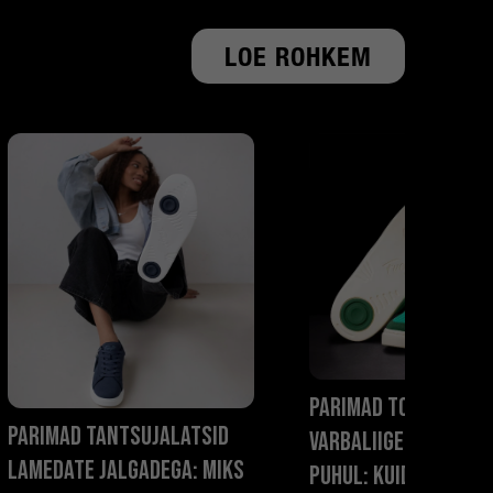
LOE ROHKEM
Parimad tossud
Parimad tantsujalatsid
varbaliigeste paist
lamedate jalgadega: miks
puhul: kuidas tants