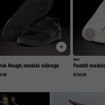
!
NEW!
rek Hough madala säärega
Pastell madal
ahind
Tavahind
0.00
$150.00