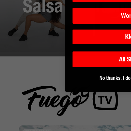
Salsa
Tant
Wo
Ki
All 
No thanks, I do