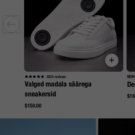
NEW
3824
reviews
Valged madala säärega
De
sneakersid
Tav
$16
Tavahind
$150.00