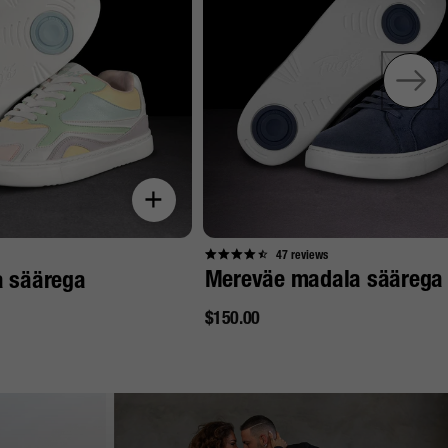
47
reviews
Mereväe madala säärega
a säärega
Tavahind
$150.00