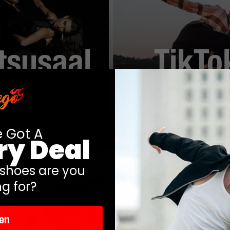
tsusaal
TikTo
e Got A
ry Deal
 shoes are you
ng for?
en