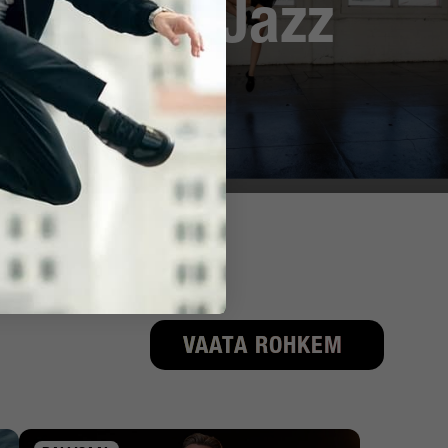
e
Jazz
VAATA ROHKEM