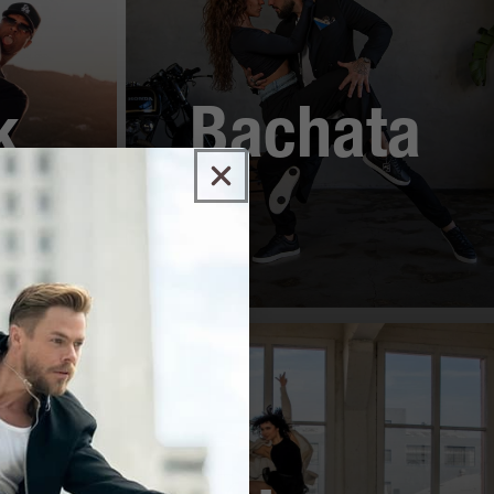
k
Bachata