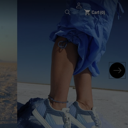
Logi
0
sisse
Cart
(0)
eset