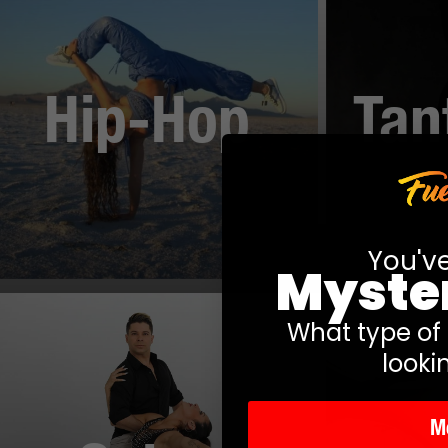
Hip-Hop
Tan
You'v
Myste
What type of
looki
M