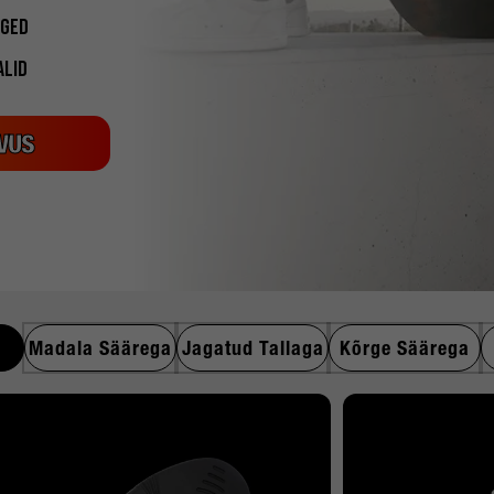
OGED
ALID
VUS
Madala Säärega
Jagatud Tallaga
Kõrge Säärega