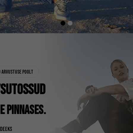
d arvustuse poolt
TSUTOSSUD
E PINNASES.
IDEEKS