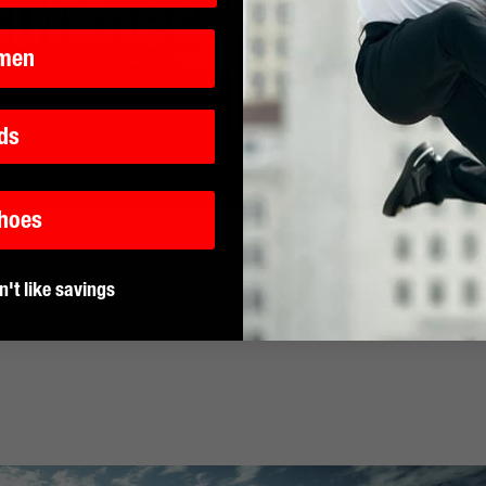
sufitness
Shuffl
men
ds
Shoes
n't like savings