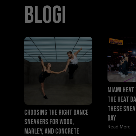
Blogi
Miami HEAT 
the HEAT D
These Snea
Choosing the Right Dance
Day
Sneakers for Wood,
Read More
Marley, and Concrete