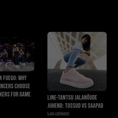
x Fuego: Why
ancers Choose
kers for Game
Line-tantsu jalanõude
juhend: tossud vs saapad
Loe rohkem