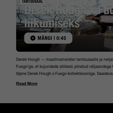
TANTSUSAAL
Derek Hough x Fu
liikumiseks
MÄNGI | 0:45
Derek Hough — maailmameister tantsusaalis ja nelj
Fuego’ga, et kujundada stiilsed, piiratud väljaandega 
täpne Derek Hough x Fuego kollektsiooniga. Saadaval
Read More