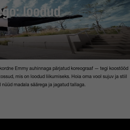
ego: loodud
akordne Emmy auhinnaga pärjatud koreograaf — tegi koostööd
tossud, mis on loodud liikumiseks. Hoia oma vool sujuv ja stiil
 nüüd madala säärega ja jagatud tallaga.