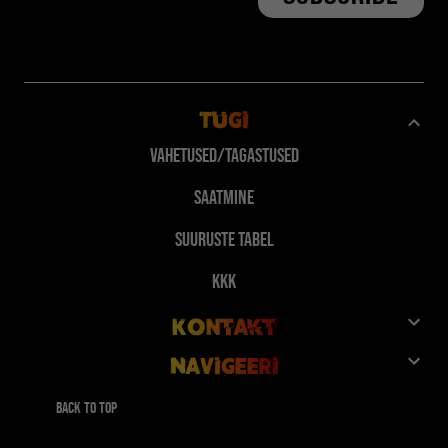
Tugi
Vahetused/Tagastused
Saatmine
Suuruste tabel
KKK
Kontakt
Navigeeri
Klienditeenindus
Pood
Anna 10%, saa 10%
Back to top
FuegoTv
Makseviisid
Koostööd