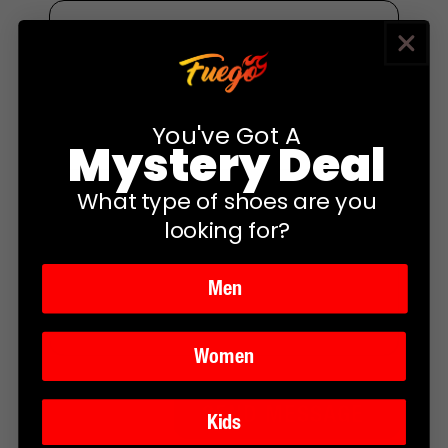
Nimi
*
You've Got A
E-post
*
Mystery Deal
What type of shoes are you
looking for?
Why would you be a great addition to the Fuego team?
*
Men
Women
SEND MESSAGE
Kids