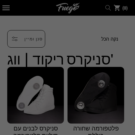
דלג
0
לתוכן
(0)
פריטים
נקה הכל
סנן ומיין
סניקרס ריקוד | ווג'
פלטפורמה שחורה
סניקרס לבנים עם