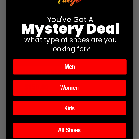
You've Got A
Mystery Deal
What type of shoes are you
looking for?
Men
Potpuno crne niske
tenisice
Redovna
$150.00
Women
876
reviews
cijena
Kids
All Shoes