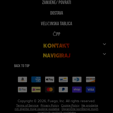
Zamjene/ Povrati
Dostava
Veličinska tablica
ČPP
Kontakt
Navigiraj
Korisnička služba
Trgovina
Daj 10%, Uzmi 10%
Back to top
FuegoTv
Metode
Suradnje
plačanja
Tehnologija
Veleprodaja
Recenzije
Narudžbe za tim/grupu
Copyright © 2026, Fuego, Inc. All rights reserved.
Terms of Service
Privacy Policy
Cookie Policy
Ne prodajite
Naša Priča
Karijere
niti dijelite moje osobne podatke
Ograničite korištenje mojih
osjetljivih osobnih podataka