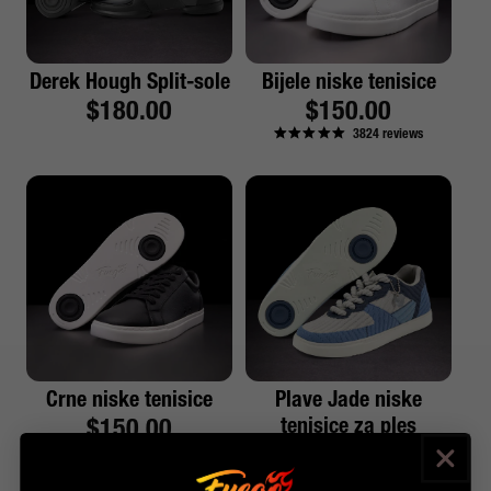
Derek Hough Split-sole
Bijele niske tenisice
Redovna
$180.00
Redovna
$150.00
3824
reviews
cijena
cijena
Crne niske tenisice
Plave Jade niske
Redovna
$150.00
tenisice za ples
Redovna
$165.00
1671
reviews
cijena
95
reviews
cijena