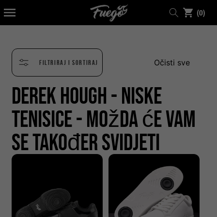
0
NA
ADRŽAJ
(0)
stavki
Očisti sve
Filtriraj i sortiraj
Derek Hough - Niske
tenisice - Možda će vam
se također svidjeti