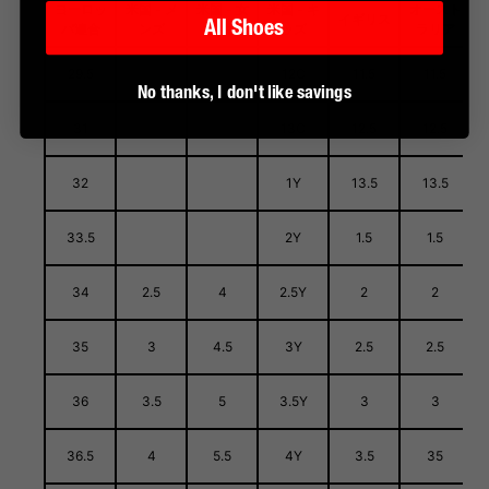
ヨーロッ
米国 - メ
米国 - 女
米国 - キ
オースト
イギリス
All Shoes
パ連合
ンズ
性用
ッズ
ラリア
29.5
12C
11.5
11.5
No thanks, I don't like savings
31
13C
12.5
12.5
32
1Y
13.5
13.5
33.5
2Y
1.5
1.5
34
2.5
4
2.5Y
2
2
35
3
4.5
3Y
2.5
2.5
36
3.5
5
3.5Y
3
3
36.5
4
5.5
4Y
3.5
35