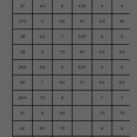
37
4.5
6
4.5Y
4
4
37.5
5
6.5
5Y
4.5
45
38
5.5
7
5.5Y
5
5
39
6
7.5
6Y
5.5
5.5
39.5
6.5
8
6.5Y
6
6
40
7
8.5
7Y
6.5
6.5
40.5
7.5
9
7
7
41
8
9.5
7.5
7.5
42
8.5
10
8
8