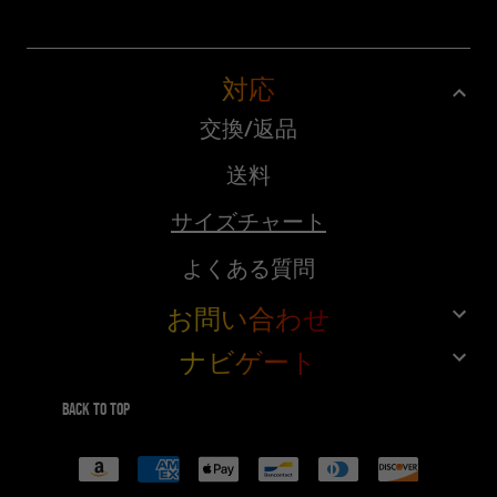
対応
交換/返品
送料
サイズチャート
よくある質問
お問い合わせ
ナビゲート
カスタマーサービス
ショップ
10%オフを差し上げます、10%オフをゲットし
Back to top
てください
FuegoTv
決
済
コラボレーション
テクノロジー