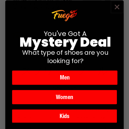
You've Got A
Mystery Deal
What type of shoes are you
looking for?
スプリットソール
Men
Size Chart
Women
Fuego runs true to size.
If you have wide feet or are i
n-between sizes, we suggest
Kids
ordering half a size larger for a more comfortable fit.