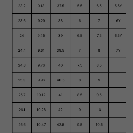
23.2
9.13
37.5
5.5
6.5
5.5Y
23.6
9.29
38
6
7
6Y
24
9.45
39
6.5
7.5
6.5Y
24.4
9.61
39.5
7
8
7Y
24.8
9.76
40
7.5
8.5
25.3
9.96
40.5
8
9
25.7
10.12
41
8.5
9.5
26.1
10.28
42
9
10
26.6
10.47
42.5
9.5
10.5