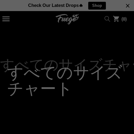
ン
ツ
の
に
進
ア
む
(0)
イ
テ
ム
すべてのサイズチャ
すべてのサイズ
チャート