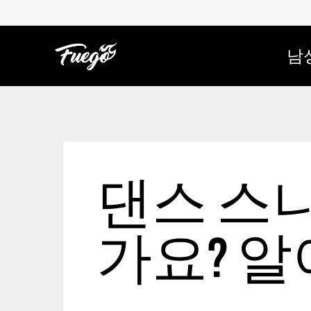
로
건
너
뛰
기
남
댄스 스
가요? 알