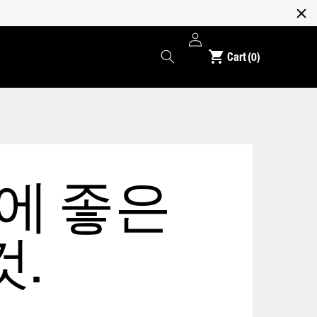
로
0
그
개
Cart
(0)
인
품
목
에 좋은
것.