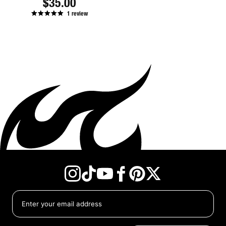
정
$35.00
1
review
가
Instagram
TikTok
YouTube
Facebook
Twitter
Pinterest