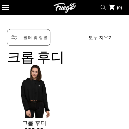
로
개
건
(0)
너
품
뛰
기
목
모두 지우기
필터 및 정렬
크롭 후디
크롭 후디