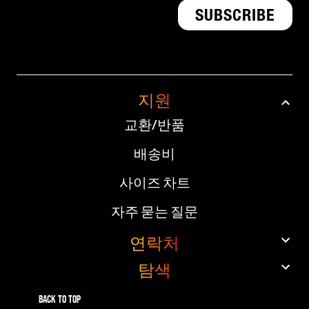
지원
교환/반품
배송비
사이즈 차트
자주 묻는 질문
연락처
탐색
고객 서비스
상점
10% 할인, 10% 적립
Back to top