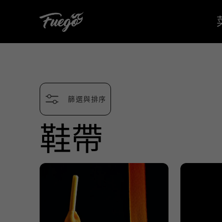
至
內
容
篩選與排序
鞋帶