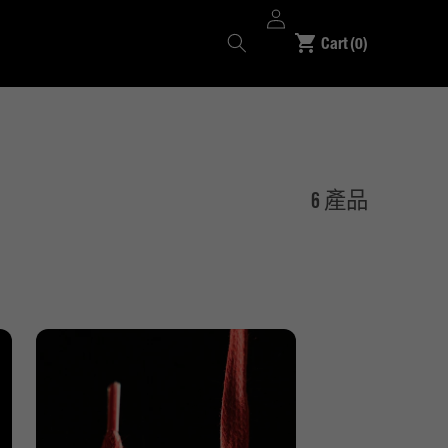
登
件
入
Cart
(0)
商
品
6 產品