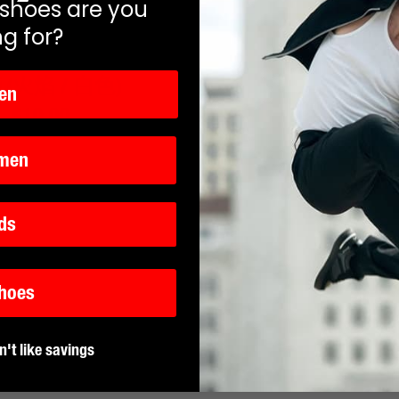
 shoes are you
ng for?
帶
(火焰 / 白色)
en
原
$10.00
3
reviews
價
men
ds
Shoes
n't like savings