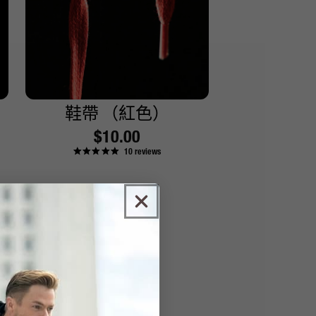
鞋帶
（紅色）
原
$10.00
10
reviews
價