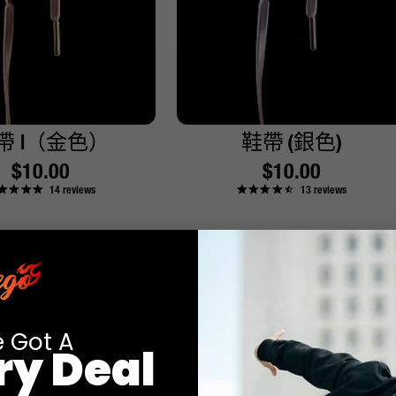
帶 |（金色）
鞋帶
(銀色)
原
$10.00
原
$10.00
14
reviews
13
reviews
價
價
e Got A
ry Deal